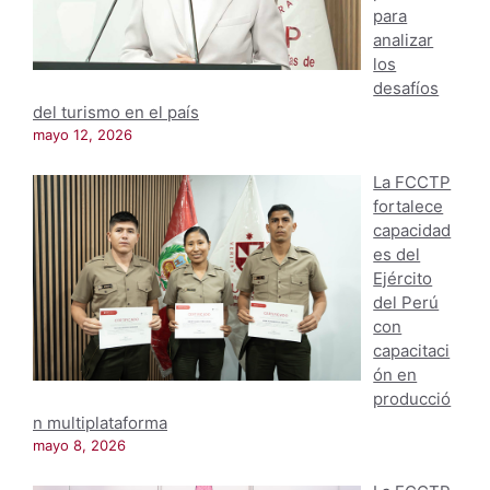
para
analizar
los
desafíos
del turismo en el país
mayo 12, 2026
La FCCTP
fortalece
capacidad
es del
Ejército
del Perú
con
capacitaci
ón en
producció
n multiplataforma
mayo 8, 2026