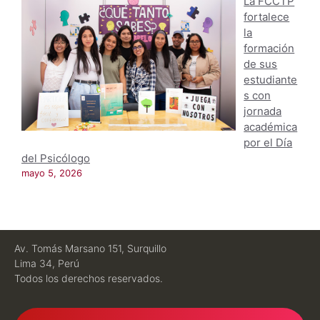
La FCCTP
fortalece
la
formación
de sus
estudiante
s con
jornada
académica
por el Día
del Psicólogo
mayo 5, 2026
Av. Tomás Marsano 151, Surquillo
Lima 34, Perú
Todos los derechos reservados.