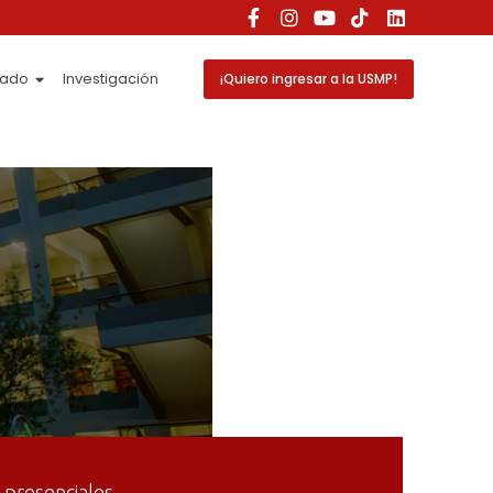
rado
Investigación
¡Quiero ingresar a la USMP!
s presenciales