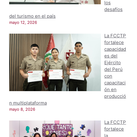
los
desafíos
del turismo en el país
mayo 12, 2026
La FCCTP
fortalece
capacidad
es del
Ejército
del Perú
con
capacitaci
ón en
producció
n multiplataforma
mayo 8, 2026
La FCCTP
fortalece
la