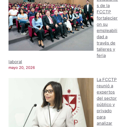
s de la
FCCTP
fortalecier
on su
empleabili
dad a
través de
talleres y
feria
laboral
mayo 20, 2026
La FCCTP
reunió a
expertos
del sector
público y
privado
para
analizar