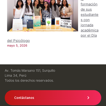
formación
de sus
estudiante
s con
jornada
académica
por el Día
del Psicólogo
mayo 5, 2026
Av. Tomás Marsano 151, Surquillo
Lima 34, Perú
Todos los derechos reservados.
Contáctanos