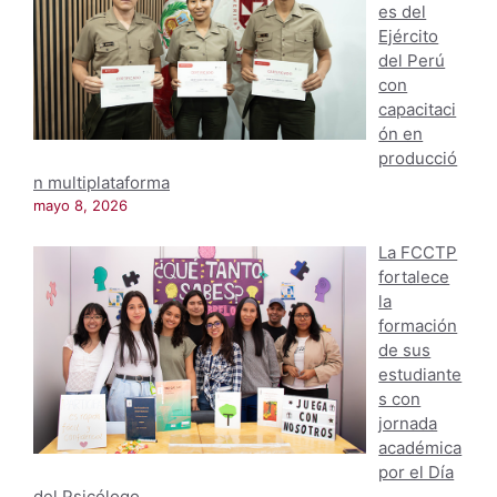
es del
Ejército
del Perú
con
capacitaci
ón en
producció
n multiplataforma
mayo 8, 2026
La FCCTP
fortalece
la
formación
de sus
estudiante
s con
jornada
académica
por el Día
del Psicólogo