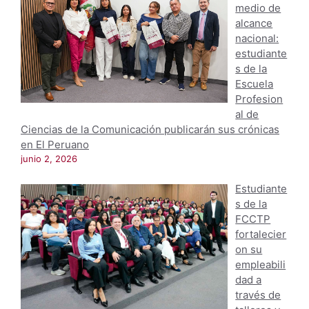
medio de
alcance
nacional:
estudiante
s de la
Escuela
Profesion
al de
Ciencias de la Comunicación publicarán sus crónicas
en El Peruano
junio 2, 2026
Estudiante
s de la
FCCTP
fortalecier
on su
empleabili
dad a
través de