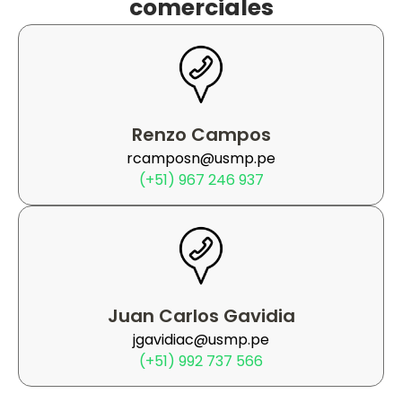
comerciales
Renzo Campos​
rcamposn@usmp.pe
(+51) 967 246 937​
Juan Carlos Gavidia
jgavidiac@usmp.pe
(+51) 992 737 566