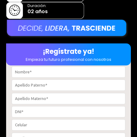
Duración:
02 años
¡Regístrate ya!​
Empieza tu futuro profesional con nosotros​