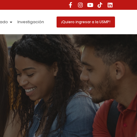
rado
Investigación
¡Quiero ingresar a la USMP!