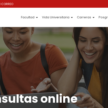
I CORREO
Facultad
Vida Universitaria
Carreras
Posg
sultas online