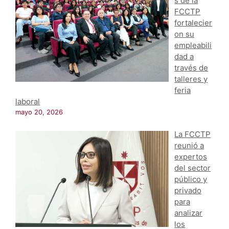
s de la
FCCTP
fortalecier
on su
empleabili
dad a
través de
talleres y
feria
laboral
mayo 20, 2026
La FCCTP
reunió a
expertos
del sector
público y
privado
para
analizar
los