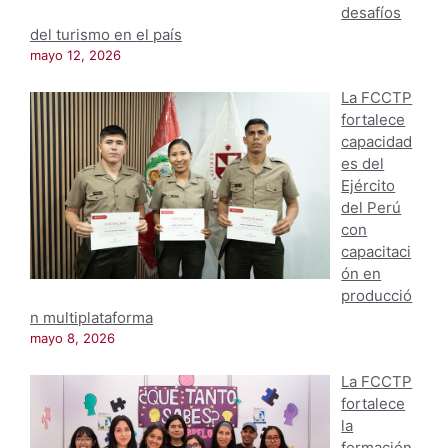
desafíos
del turismo en el país
mayo 12, 2026
La FCCTP
fortalece
capacidad
es del
Ejército
del Perú
con
capacitaci
ón en
producció
n multiplataforma
mayo 8, 2026
La FCCTP
fortalece
la
formación