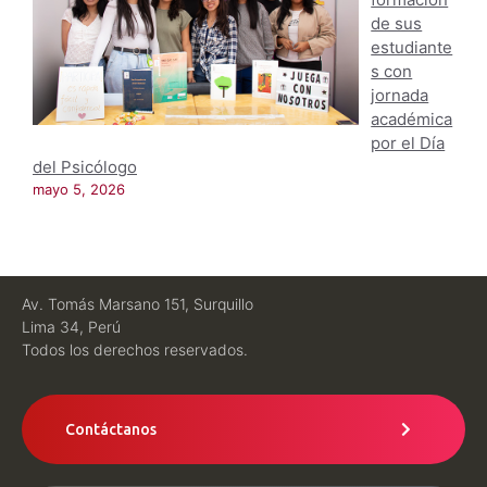
de sus
estudiante
s con
jornada
académica
por el Día
del Psicólogo
mayo 5, 2026
Av. Tomás Marsano 151, Surquillo
Lima 34, Perú
Todos los derechos reservados.
Contáctanos