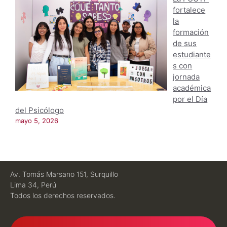
fortalece
la
formación
de sus
estudiante
s con
jornada
académica
por el Día
del Psicólogo
mayo 5, 2026
Av. Tomás Marsano 151, Surquillo
Lima 34, Perú
Todos los derechos reservados.