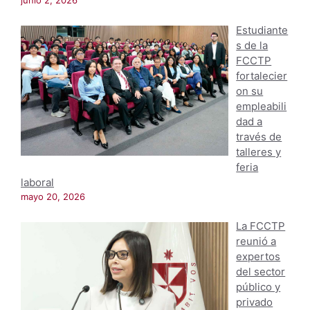
junio 2, 2026
Estudiante
s de la
FCCTP
fortalecier
on su
empleabili
dad a
través de
talleres y
feria
laboral
mayo 20, 2026
La FCCTP
reunió a
expertos
del sector
público y
privado