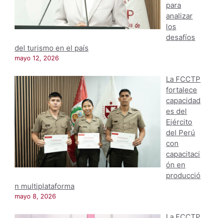
para
analizar
los
desafíos
del turismo en el país
mayo 12, 2026
La FCCTP
fortalece
capacidad
es del
Ejército
del Perú
con
capacitaci
ón en
producció
n multiplataforma
mayo 8, 2026
La FCCTP