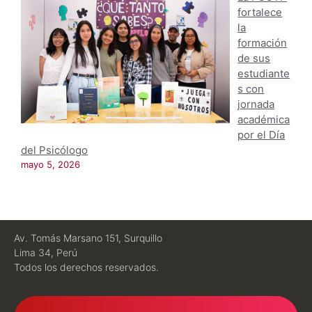
fortalece
la
formación
de sus
estudiante
s con
jornada
académica
por el Día
del Psicólogo
mayo 5, 2026
Av. Tomás Marsano 151, Surquillo
Lima 34, Perú
Todos los derechos reservados.