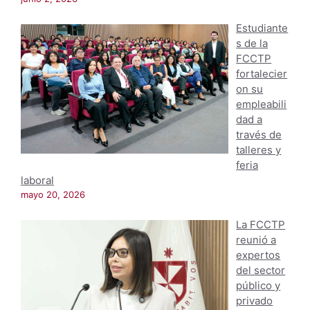
Estudiante
s de la
FCCTP
fortalecier
on su
empleabili
dad a
través de
talleres y
feria
laboral
mayo 20, 2026
La FCCTP
reunió a
expertos
del sector
público y
privado