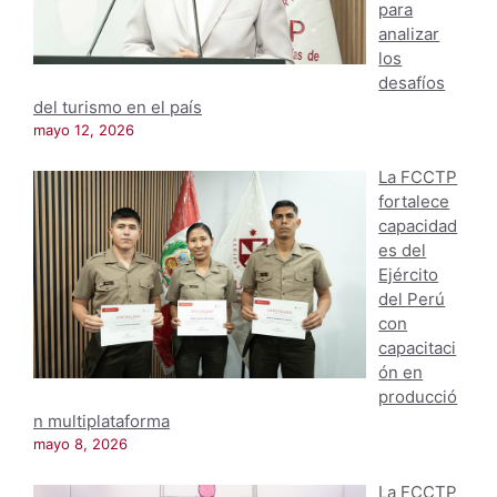
para
analizar
los
desafíos
del turismo en el país
mayo 12, 2026
La FCCTP
fortalece
capacidad
es del
Ejército
del Perú
con
capacitaci
ón en
producció
n multiplataforma
mayo 8, 2026
La FCCTP