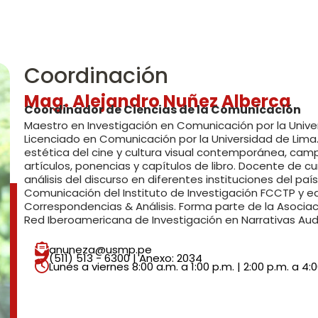
Coordinación
Mag. Alejandro Nuñez Alberca
Coordinador de Ciencias de la Comunicación
Maestro en Investigación en Comunicación por la Universi
Licenciado en Comunicación por la Universidad de Lima
estética del cine y cultura visual contemporánea, cam
artículos, ponencias y capítulos de libro. Docente de c
análisis del discurso en diferentes instituciones del pa
Comunicación del Instituto de Investigación FCCTP y edit
Correspondencias & Análisis. Forma parte de la Asociaci
Red Iberoamericana de Investigación en Narrativas Audi
anuneza@usmp.pe
(511) 513 - 6300 | Anexo: 2034
Lunes a viernes 8:00 a.m. a 1:00 p.m. | 2:00 p.m. a 4: