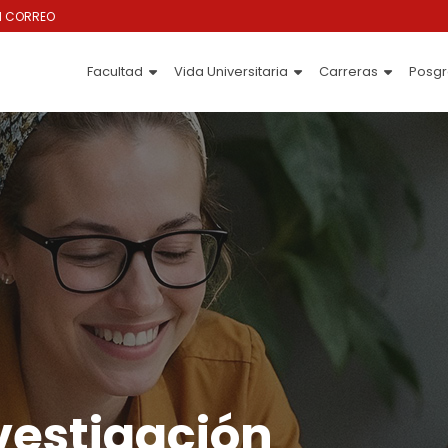
I CORREO
Facultad
Vida Universitaria
Carreras
Posg
vestigación​