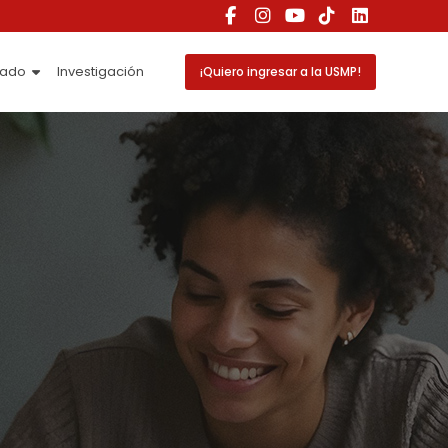
rado
Investigación
¡Quiero ingresar a la USMP!