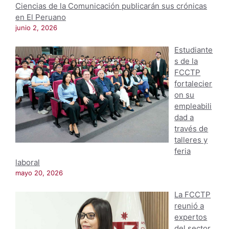
Ciencias de la Comunicación publicarán sus crónicas
en El Peruano
junio 2, 2026
Estudiante
s de la
FCCTP
fortalecier
on su
empleabili
dad a
través de
talleres y
feria
laboral
mayo 20, 2026
La FCCTP
reunió a
expertos
del sector