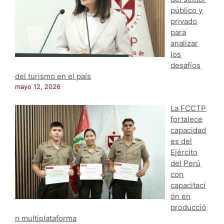
público y
privado
para
analizar
los
desafíos
del turismo en el país
mayo 12, 2026
La FCCTP
fortalece
capacidad
es del
Ejército
del Perú
con
capacitaci
ón en
producció
n multiplataforma