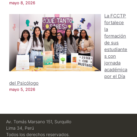
mayo 8, 2026
La FCCTP
fortalece
la
formación
de sus
estudiante
s con
jornada
académica
por el Día
del Psicólogo
mayo 5, 2026
Av. Tomás Marsano 151, Surquillo
Lima 34, Perú
Todos los derechos reservados.