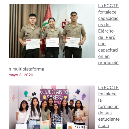
La FCCTP
fortalece
capacidad
es del
Ejército
del Perú
con
capacitaci
ón en
producció
n multiplataforma
mayo 8, 2026
La FCCTP
fortalece
la
formación
de sus
estudiante
s con