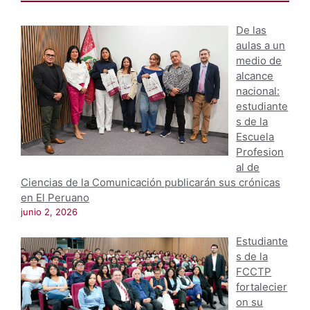
De las
aulas a un
medio de
alcance
nacional:
estudiante
s de la
Escuela
Profesion
al de
Ciencias de la Comunicación publicarán sus crónicas
en El Peruano
junio 2, 2026
Estudiante
s de la
FCCTP
fortalecier
on su