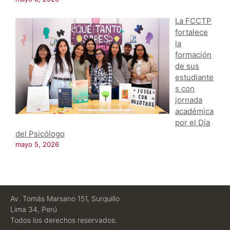
La FCCTP
fortalece
la
formación
de sus
estudiante
s con
jornada
académica
por el Día
del Psicólogo
mayo 5, 2026
Av. Tomás Marsano 151, Surquillo
Lima 34, Perú
Todos los derechos reservados.