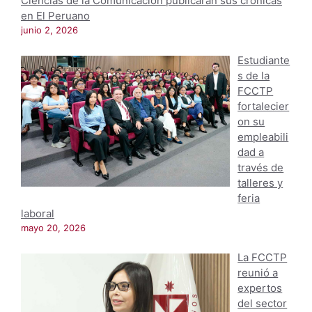
Ciencias de la Comunicación publicarán sus crónicas
en El Peruano
junio 2, 2026
Estudiante
s de la
FCCTP
fortalecier
on su
empleabili
dad a
través de
talleres y
feria
laboral
mayo 20, 2026
La FCCTP
reunió a
expertos
del sector