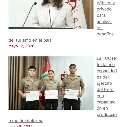
público y
privado
para
analizar
los
desafíos
del turismo en el país
mayo 12, 2026
La FCCTP
fortalece
capacidad
es del
Ejército
del Perú
con
capacitaci
ón en
producció
n multiplataforma
mayo 8, 2026