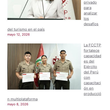
privado
para
analizar
los
desafíos
del turismo en el país
mayo 12, 2026
La FCCTP
fortalece
capacidad
es del
Ejército
del Perú
con
capacitaci
ón en
producció
n multiplataforma
mayo 8, 2026