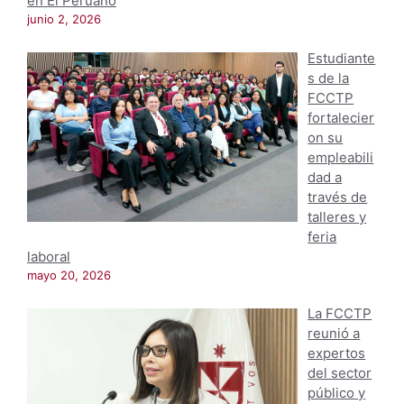
en El Peruano
junio 2, 2026
Estudiante
s de la
FCCTP
fortalecier
on su
empleabili
dad a
través de
talleres y
feria
laboral
mayo 20, 2026
La FCCTP
reunió a
expertos
del sector
público y