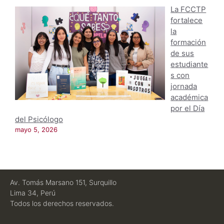
La FCCTP
fortalece
la
formación
de sus
estudiante
s con
jornada
académica
por el Día
del Psicólogo
mayo 5, 2026
Av. Tomás Marsano 151, Surquillo
Lima 34, Perú
Todos los derechos reservados.