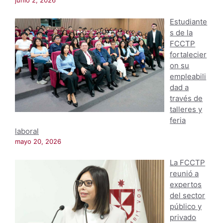
junio 2, 2026
Estudiante
s de la
FCCTP
fortalecier
on su
empleabili
dad a
través de
talleres y
feria
laboral
mayo 20, 2026
La FCCTP
reunió a
expertos
del sector
público y
privado