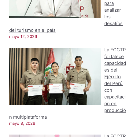
para
analizar
los
desafíos
del turismo en el país
mayo 12, 2026
La FCCTP
fortalece
capacidad
es del
Ejército
del Perú
con
capacitaci
ón en
producció
n multiplataforma
mayo 8, 2026
La FCCTP