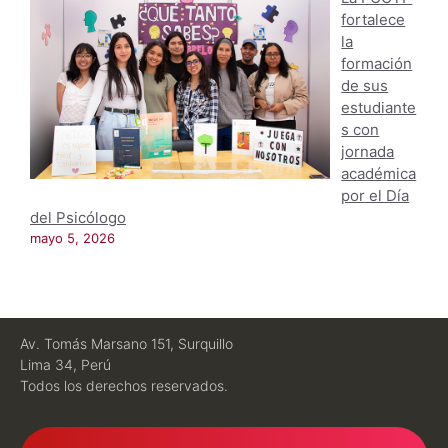
fortalece
la
formación
de sus
estudiante
s con
jornada
académica
por el Día
del Psicólogo
mayo 5, 2026
Av. Tomás Marsano 151, Surquillo
Lima 34, Perú
Todos los derechos reservados.