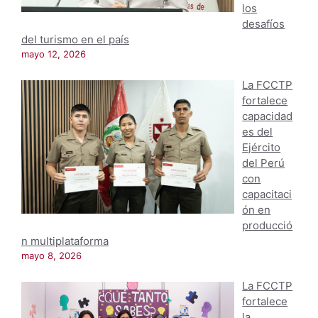
los
desafíos
del turismo en el país
mayo 12, 2026
La FCCTP
fortalece
capacidad
es del
Ejército
del Perú
con
capacitaci
ón en
producció
n multiplataforma
mayo 8, 2026
La FCCTP
fortalece
la