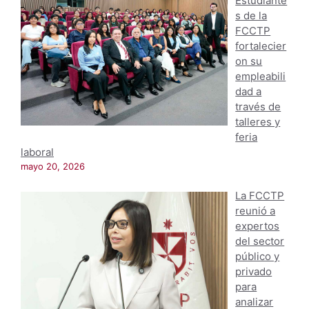
Estudiante
s de la
FCCTP
fortalecier
on su
empleabili
dad a
través de
talleres y
feria
laboral
mayo 20, 2026
La FCCTP
reunió a
expertos
del sector
público y
privado
para
analizar