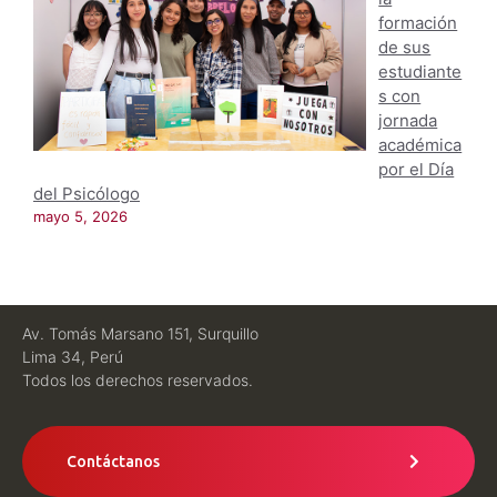
formación
de sus
estudiante
s con
jornada
académica
por el Día
del Psicólogo
mayo 5, 2026
Av. Tomás Marsano 151, Surquillo
Lima 34, Perú
Todos los derechos reservados.
Contáctanos