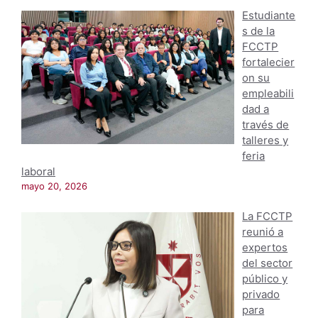
Estudiante
s de la
FCCTP
fortalecier
on su
empleabili
dad a
través de
talleres y
feria
laboral
mayo 20, 2026
La FCCTP
reunió a
expertos
del sector
público y
privado
para