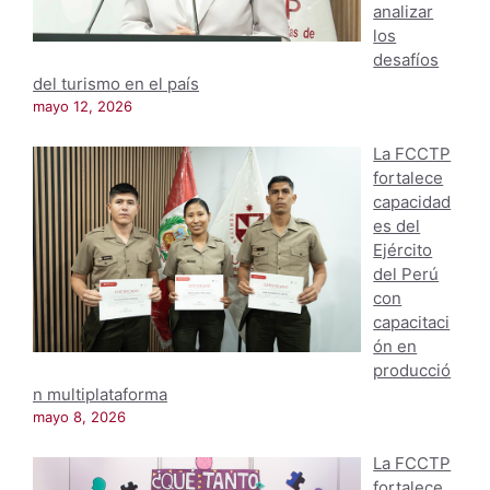
analizar
los
desafíos
del turismo en el país
mayo 12, 2026
La FCCTP
fortalece
capacidad
es del
Ejército
del Perú
con
capacitaci
ón en
producció
n multiplataforma
mayo 8, 2026
La FCCTP
fortalece