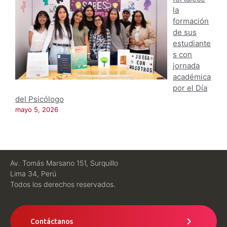
la
formación
de sus
estudiante
s con
jornada
académica
por el Día
del Psicólogo
mayo 5, 2026
Av. Tomás Marsano 151, Surquillo
Lima 34, Perú
Todos los derechos reservados.
Contáctanos