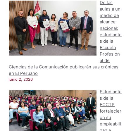
De las
aulas a un
medio de
alcance
nacional:
estudiante
s de la
Escuela
Profesion
al de
Ciencias de la Comunicación publicarán sus crónicas
en El Peruano
junio 2, 2026
Estudiante
s de la
FCCTP
fortalecier
on su
empleabili
dad a