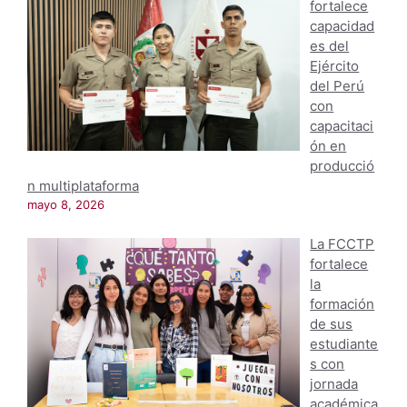
fortalece
capacidad
es del
Ejército
del Perú
con
capacitaci
ón en
producció
n multiplataforma
mayo 8, 2026
La FCCTP
fortalece
la
formación
de sus
estudiante
s con
jornada
académica